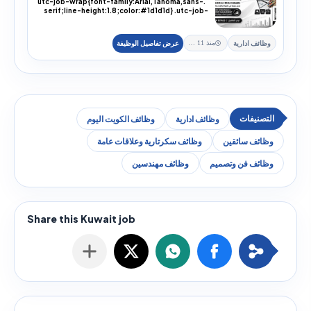
.utc-job-wrap{font-family:Arial,Tahoma,sans-
serif;line-height:1.8;color:#1d1d1d} .utc-job-
wra...
وظائف ادارية
منذ 11 يوم
وظائف ادارية
وظائف الكويت اليوم
وظائف سائقين
وظائف سكرتارية وعلاقات عامة
وظائف فن وتصميم
وظائف مهندسين