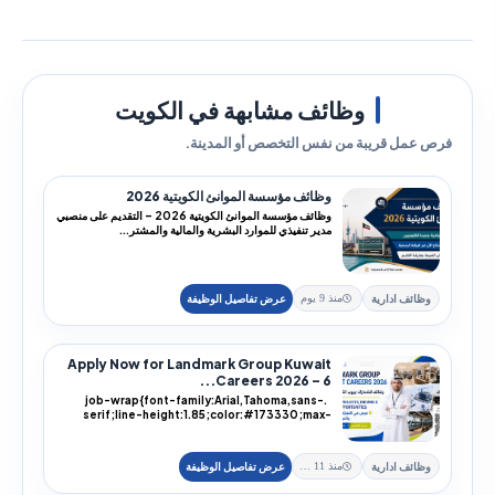
وظائف مشابهة في الكويت
فرص عمل قريبة من نفس التخصص أو المدينة.
وظائف مؤسسة الموانئ الكويتية 2026
وظائف مؤسسة الموانئ الكويتية 2026 – التقديم على منصبي
مدير تنفيذي للموارد البشرية والمالية والمشتر...
وظائف ادارية
منذ 9 يوم
Apply Now for Landmark Group Kuwait
Careers 2026 – 6...
.job-wrap{font-family:Arial,Tahoma,sans-
serif;line-height:1.85;color:#173330;max-
width:100%;...
وظائف ادارية
منذ 11 يوم