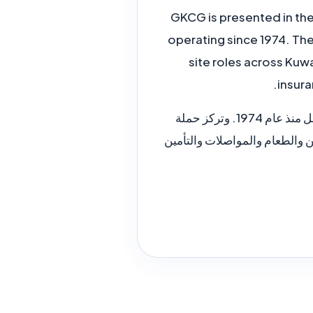
GKCG is presented in th
operating since 1974. Th
site roles across Ku
insura
تظهر GKCG في مذكرة الوظائف الرسمية كمجموعة إنشاءات ألمانية كويتية متعددة الأنشطة تعمل منذ عام 1974. وتركز حملة
ن والطعام والمواصلات والتأمين