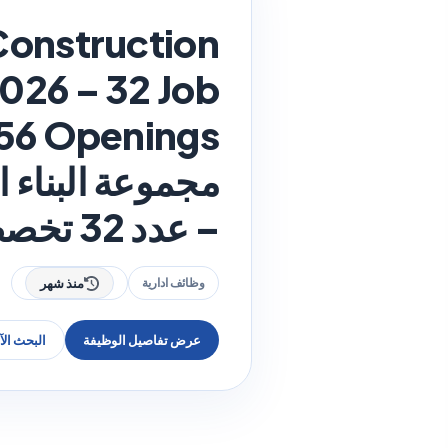
Construction
026 – 32 Job
– عدد 32 تخصصًا و356 فرصة
وظائف ادارية
منذ شهر
عرض تفاصيل الوظيفة
البحث ال