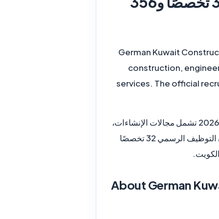
قدم الآن على وظائف GKCG في الكويت 2026 – عدد 32 تخصصًا و356
German Kuwait Constructi
construction, engineer
services. The official rec
تعلن German Kuwait Construction Group (GKCG) عن حملة توظيف كبيرة في الكويت لعام 2026 تشمل مجالات الإنشاءات،
والهندسة، والحرف الفنية، وتشغيل المعدات، ودعم المشاريع، وخدمات مواقع العمل. ويعرض إعلان التوظيف الرسمي 32 تخصصًا
About German Kuwa