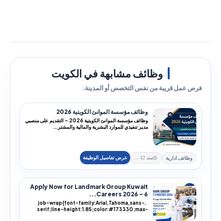
وظائف مشابهة في الكويت
فرص عمل قريبة من نفس التخصص أو المدينة.
وظائف مؤسسة الموانئ الكويتية 2026
وظائف مؤسسة الموانئ الكويتية 2026 – التقديم على منصبي
مدير تنفيذي للموارد البشرية والمالية والمشتر...
وظائف ادارية
منذ 12 يوم
Apply Now for Landmark Group Kuwait
Careers 2026 – 6...
.job-wrap{font-family:Arial,Tahoma,sans-
serif;line-height:1.85;color:#173330;max-
width:100%;...