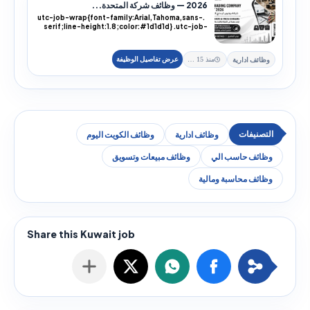
2026 — وظائف شركة المتحدة...
.utc-job-wrap{font-family:Arial,Tahoma,sans-
serif;line-height:1.8;color:#1d1d1d} .utc-job-
wra...
وظائف ادارية
منذ 15 يوم
وظائف ادارية
وظائف الكويت اليوم
وظائف حاسب الي
وظائف مبيعات وتسويق
وظائف محاسبة ومالية