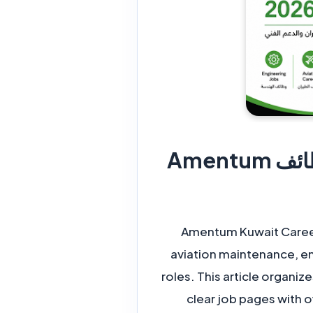
Amentum Kuwait Careers 2026 – 26 Jobs | وظائف Amentum
Amentum Kuwait Careers
aviation maintenance, en
roles. This article organi
clear job pages with o