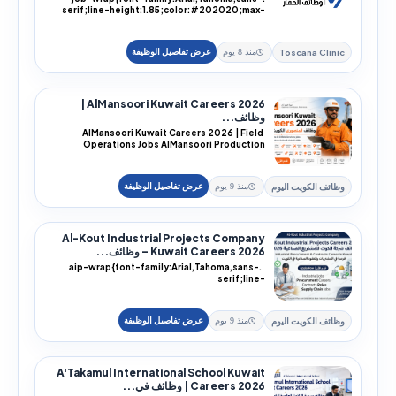
serif;line-height:1.85;color:#202020;max-
width:100%;overflo...
Toscana Clinic
منذ 8 يوم
AlMansoori Kuwait Careers 2026 |
وظائف...
AlMansoori Kuwait Careers 2026 | Field
Operations Jobs AlMansoori Production
Services is offe...
وظائف الكويت اليوم
منذ 9 يوم
Al-Kout Industrial Projects Company
Kuwait Careers 2026 – وظائف...
.aip-wrap{font-family:Arial,Tahoma,sans-
serif;line-
height:1.85;color:#202020;background:#f...
وظائف الكويت اليوم
منذ 9 يوم
A'Takamul International School Kuwait
Careers 2026 | وظائف في...