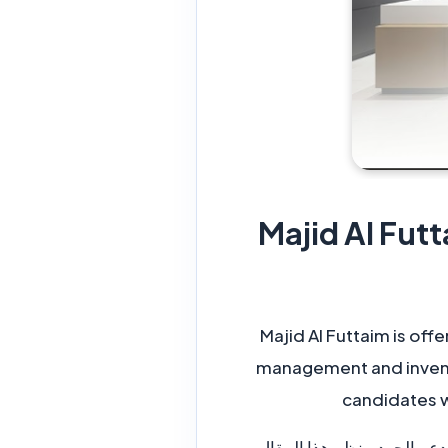
 وظائف ماجد الفطيم
Majid Al Futtaim is off
management and inventor
candidates w
عم الجرد. ينظم هذا المقال