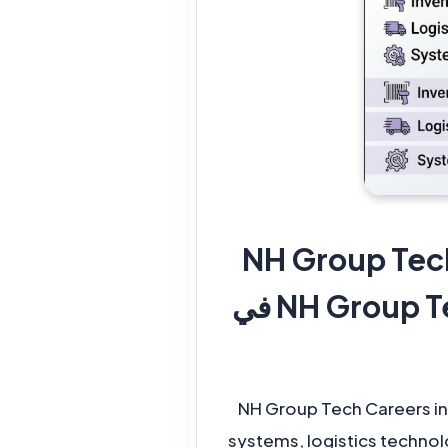
NH Group Tech
and Systems Jobs up to KWD 1,150 | وظائف NH Group Tech في
NH Group Tech Careers in
systems, logistics techno