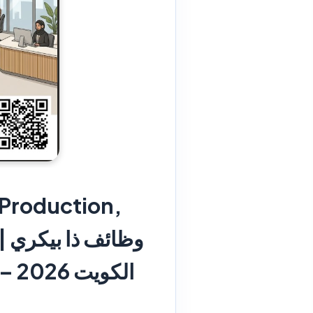
 Production,
bs