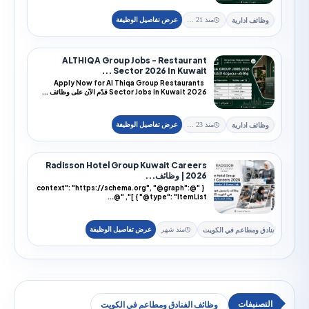
ئف ادارية
منذ 21 يوم
ALTHIQA Group Jobs - Restaurant
Sector 2026 In Kuwait ...
Apply Now for Al Thiqa Group Restaurants
Sector Jobs in Kuwait 2026 قدّم الآن على وظائف ...
ئف ادارية
منذ 23 يوم
Radisson Hotel Group Kuwait Careers
2026 | وظائف...
{ "@context": "https://schema.org", "@graph":
[ { "@type": "ItemList", "@...
 ومطاعم في الكويت
منذ شهر
وظائف الفنادق ومطاعم في الكويت