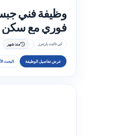
وظيفة فني جبس
فوري مع سكن لد
كي تالنت بارتنرز
منذ شهر
عرض تفاصيل الوظيفة
البحث ال