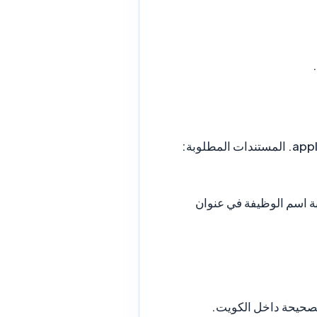
إرسال طلب التقديم عبر وسيلة التواصل المتاحة: البريد الإلكتروني: apply@keytalentpartners.com. المستندات المطلوبة:
ابة اسم الوظيفة في عنوان
الصحيحة داخل الكويت.