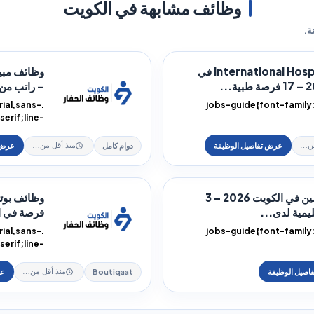
وظائف مشابهة في الكويت
ة.
وظائف International Hospital في
– راتب من 400..
rial,sans-
.jobs-guide{font-family:
serif;line-
jobs-guide
height:1.85;color:#17202a}
obs-guide ...
h1,
دوام كامل
منذ أقل من ساعة
منذ أقل من ساعة
وظائف معلمين في الكويت 2026 – 3
مية لدى...
فرصة في ال
rial,sans-
.jobs-guide{font-family:
serif;line-
jobs-guide
height:1.85;color:#17202a}
obs-guide ...
h1,
Boutiqaat
منذ أقل من ساعة