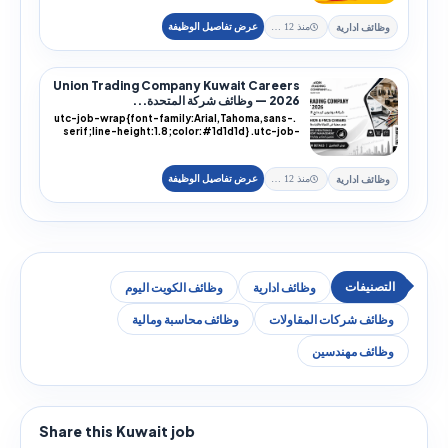
وظائف ادارية
منذ 12 يوم
Union Trading Company Kuwait Careers
2026 — وظائف شركة المتحدة...
.utc-job-wrap{font-family:Arial,Tahoma,sans-
serif;line-height:1.8;color:#1d1d1d} .utc-job-
wra...
وظائف ادارية
منذ 12 يوم
وظائف ادارية
وظائف الكويت اليوم
وظائف شركات المقاولات
وظائف محاسبة ومالية
وظائف مهندسين