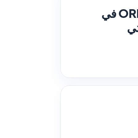
مطلوب موظف مبيعات مكياج وعطور لدى ORME في