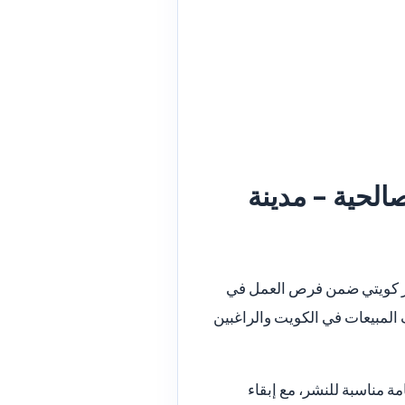
الحية - مدينة
فة مبيعات مكياج وعطور لدى ORME في الصالحية - مدينة الكويت براتب 400 دينار كويتي ضمن فرص العمل في
ال وظائف المبيعات في الكويت والراغبين
 مناسبة للنشر، مع إبقاء