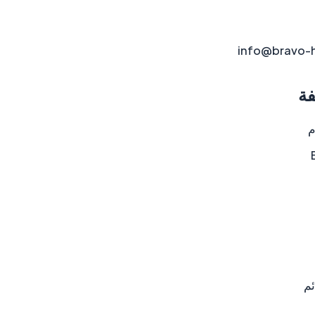
info@bravo-
فة
م
ئم